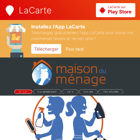
LaCarte sur
LaCarte
Play Store
Installez l'App LaCarte
Téléchargez gratuitement l'app LaCarte pour suivre vos
commerces favoris et ne rien rater !
Télécharger
Plus tard