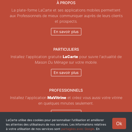
À PROPOS
La plate-forme LaCarte et ses applications mobiles permettent
aux Professionnels de mieux communiquer auprès de leurs clients
et prospects.
En savoir plus
PARTICULIERS
Installez l'application gratuite
LaCarte
pour suivre l'actualité de
Maison Du Ménage
sur votre mobile.
En savoir plus
PROFESSIONNELS
Installez l'application
MaVitrine
et créez vous aussi votre vitrine
en quelques minutes seulement.
En savoir plus
LaCarte utilise des cookies pour personnaliser l'utilisation et améliorer
Ok
les attentes des utilisateurs de nos services. Les informations relatives
Copyright © ZeMAP 2026 - Tous droits réservés.
à votre utilisation de nos services sont
partagées avec Google
. En