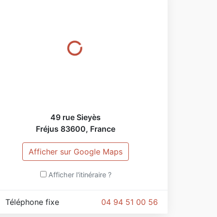
ants Isotonère, de maillots de bain pour
emmes et pour hommes, de robes de chambre,
e chemises de nuit et de pyjamas pour
emmes, été comme hiver, des marques Gloria
aroni, Rose Pomme et Egatex.
très bientôt !
49 rue Sieyès
Fréjus
83600
,
France
Afficher sur Google Maps
Afficher l'itinéraire ?
Téléphone fixe
04 94 51 00 56