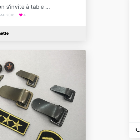
g
 s’invite à table ...
f
d
MAI 2018
4
f
B
ette
A 