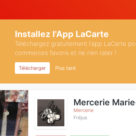
Installez l'App LaCarte
Téléchargez gratuitement l'app LaCarte po
commerces favoris et ne rien rater !
Télécharger
Plus tard
Mercerie Marie
Mercerie
Fréjus