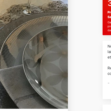
Pr
Sa
Ga
pr
da
N
la
et
Re
co
D
a
E
P