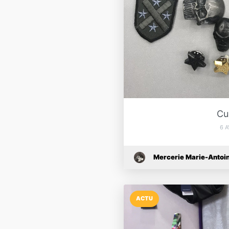
Cu
6 A
Mercerie Marie-Antoin
ACTU