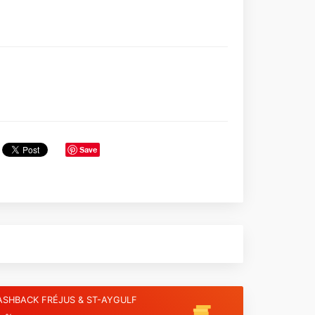
Save
ASHBACK FRÉJUS & ST-AYGULF