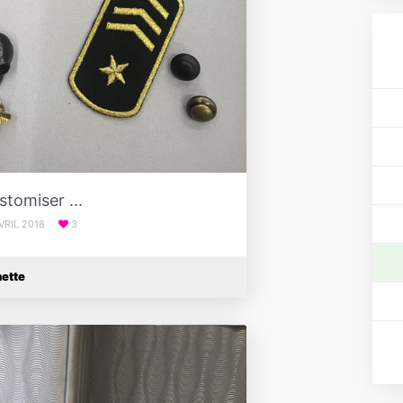
stomiser ...
VRIL 2018
3
ette