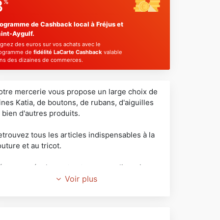
3
%
ogramme de Cashback local à Fréjus et
int-Aygulf.
gnez des euros sur vos achats avec le
ogramme de
fidélité LaCarte Cashback
valable
ns des dizaines de commerces.
otre mercerie vous propose un large choix de
ines Katia, de boutons, de rubans, d'aiguilles
 bien d'autres produits.
trouvez tous les articles indispensables à la
uture et au tricot.
écouvrez également notre espace lingerie,
vec vos marques préférées : Triumph, Playtex,
Voir plus
minence et Sloggy.
rofitez de notre gamme de chaussons et de