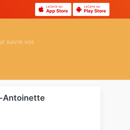
LaCarte sur
LaCarte sur
App Store
Play Store
ur suivre vos
-Antoinette