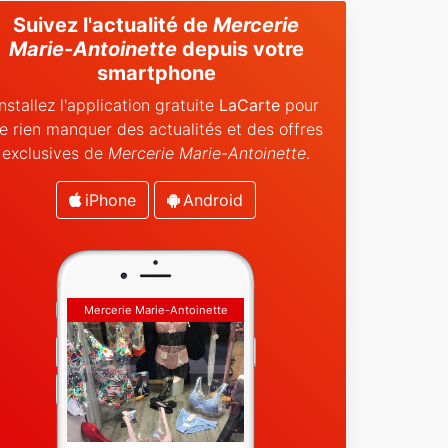
Suivez l'actualité de
Mercerie
Marie-Antoinette
depuis votre
smartphone
Installez l'application gratuite
LaCarte
pour
e rien manquer des actualités et des offres
exclusives de
Mercerie Marie-Antoinette
.
iPhone
Android
Mercerie Marie-Antoinette