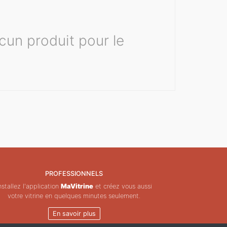
cun produit pour le
PROFESSIONNELS
nstallez l'application
MaVitrine
et créez vous aussi
votre vitrine en quelques minutes seulement.
En savoir plus