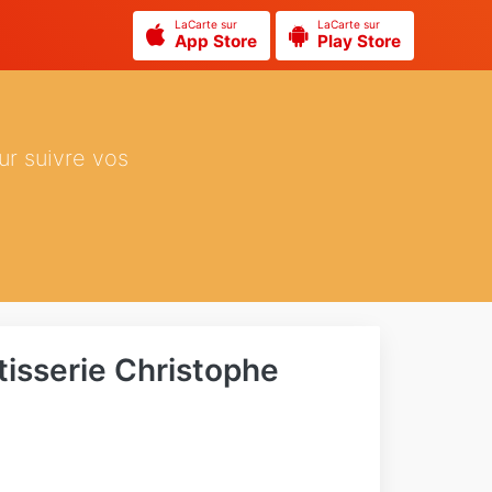
LaCarte sur
LaCarte sur
App Store
Play Store
ur suivre vos
tisserie Christophe