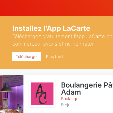
Installez l'App LaCarte
Téléchargez gratuitement l'app LaCarte po
commerces favoris et ne rien rater !
Télécharger
Plus tard
Boulangerie Pâ
Adam
Boulanger
Fréjus