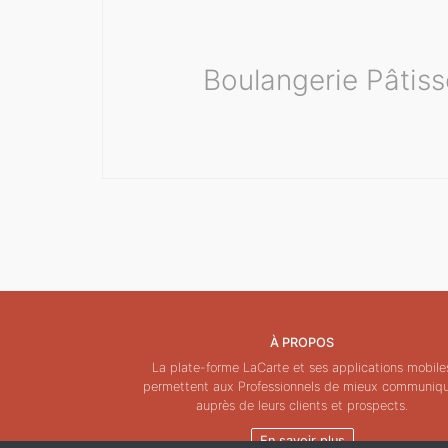
Boulangerie Pâtiss
À PROPOS
La plate-forme LaCarte et ses applications mobile
permettent aux Professionnels de mieux communiq
auprès de leurs clients et prospects.
En savoir plus