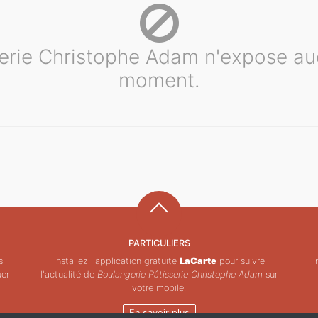
erie Christophe Adam n'expose au
moment.
PARTICULIERS
s
Installez l'application gratuite
LaCarte
pour suivre
I
uer
l'actualité de
Boulangerie Pâtisserie Christophe Adam
sur
votre mobile.
En savoir plus