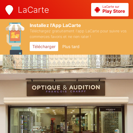
LaCarte sur
LaCarte
Play Store
Installez l'App LaCarte
Téléchargez gratuitement l'app LaCarte pour suivre vos
commerces favoris et ne rien rater !
Télécharger
Plus tard