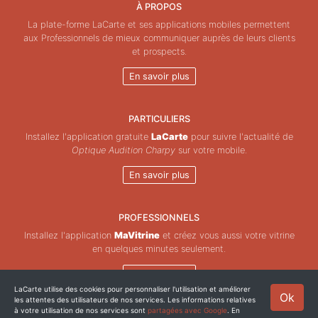
À PROPOS
La plate-forme LaCarte et ses applications mobiles permettent
aux Professionnels de mieux communiquer auprès de leurs clients
et prospects.
En savoir plus
PARTICULIERS
Installez l'application gratuite
LaCarte
pour suivre l'actualité de
Optique Audition Charpy
sur votre mobile.
En savoir plus
PROFESSIONNELS
Installez l'application
MaVitrine
et créez vous aussi votre vitrine
en quelques minutes seulement.
En savoir plus
LaCarte utilise des cookies pour personnaliser l'utilisation et améliorer
Ok
les attentes des utilisateurs de nos services. Les informations relatives
Copyright © ZeMAP 2026 - Tous droits réservés.
à votre utilisation de nos services sont
partagées avec Google
. En