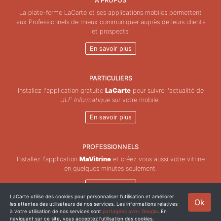
À PROPOS
La plate-forme LaCarte et ses applications mobiles permettent
aux Professionnels de mieux communiquer auprès de leurs clients
et prospects.
En savoir plus
PARTICULIERS
Installez l'application gratuite
LaCarte
pour suivre l'actualité de
JLF Informatique
sur votre mobile.
En savoir plus
PROFESSIONNELS
Installez l'application
MaVitrine
et créez vous aussi votre vitrine
en quelques minutes seulement.
En savoir plus
LaCarte utilise des cookies pour personnaliser l'utilisation et améliorer
Ok
les attentes des utilisateurs de nos services. Les informations relatives
Copyright © ZeMAP 2026 - Tous droits réservés.
à votre utilisation de nos services sont
partagées avec Google
. En
naviguant sur ce site, vous acceptez l'utilisation des cookies.