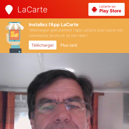
LaCarte sur
LaCarte
Play Store
Installez l'App LaCarte
Téléchargez gratuitement l'app LaCarte pour suivre vos
commerces favoris et ne rien rater !
Télécharger
Plus tard