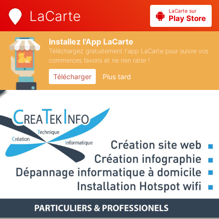
LaCarte sur
LaCarte
Play Store
Installez l'App LaCarte
Téléchargez gratuitement l'app LaCarte pour suivre vos
commerces favoris et ne rien rater !
Télécharger
Plus tard