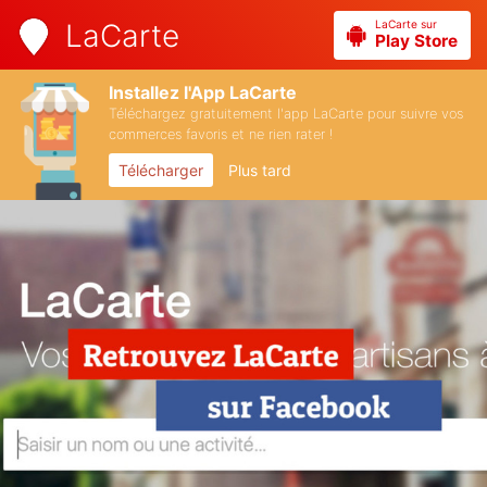
LaCarte sur
LaCarte
Play Store
Installez l'App LaCarte
Téléchargez gratuitement l'app LaCarte pour suivre vos
commerces favoris et ne rien rater !
Télécharger
Plus tard