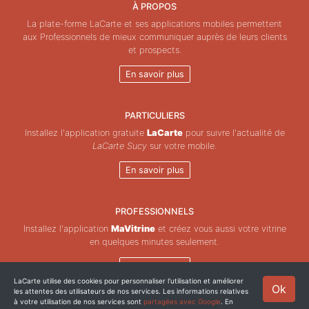
À PROPOS
La plate-forme LaCarte et ses applications mobiles permettent
aux Professionnels de mieux communiquer auprès de leurs clients
et prospects.
En savoir plus
PARTICULIERS
Installez l'application gratuite
LaCarte
pour suivre l'actualité de
LaCarte Sucy
sur votre mobile.
En savoir plus
PROFESSIONNELS
Installez l'application
MaVitrine
et créez vous aussi votre vitrine
en quelques minutes seulement.
En savoir plus
LaCarte utilise des cookies pour personnaliser l'utilisation et améliorer
Ok
les attentes des utilisateurs de nos services. Les informations relatives
Copyright © ZeMAP 2026 - Tous droits réservés.
à votre utilisation de nos services sont
partagées avec Google
. En