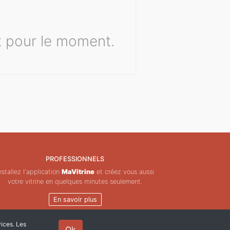
t pour le moment.
PROFESSIONNELS
nstallez l'application
MaVitrine
et créez vous aussi
votre vitrine en quelques minutes seulement.
En savoir plus
vices. Les
Ok