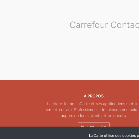
Carrefour Contac
À PROPOS
La plate-forme LaCarte et ses applications mobile
permettent aux Professionnels de mieux communiq
auprès de leurs clients et prospects.
En savoir plus
LaCarte utilise des cookies po