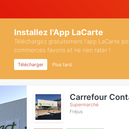
Installez l'App LaCarte
Téléchargez gratuitement l'app LaCarte po
commerces favoris et ne rien rater !
Télécharger
Plus tard
Carrefour Cont
Supermarché
Fréjus