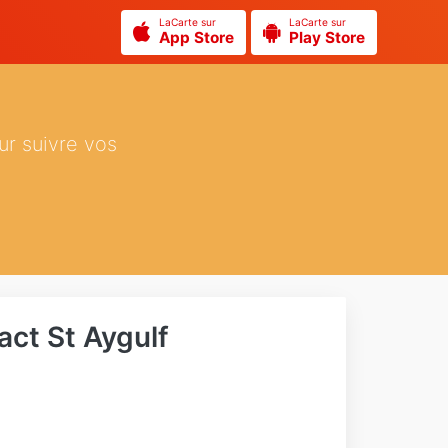
LaCarte sur
LaCarte sur
App Store
Play Store
ur suivre vos
act St Aygulf