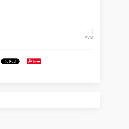
1
Avis
Save