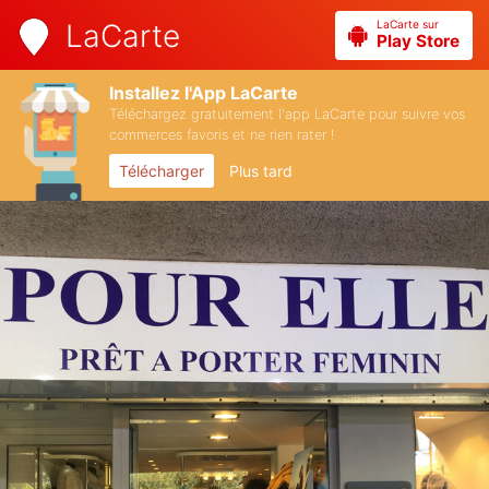
LaCarte sur
LaCarte
Play Store
Installez l'App LaCarte
Téléchargez gratuitement l'app LaCarte pour suivre vos
commerces favoris et ne rien rater !
Télécharger
Plus tard