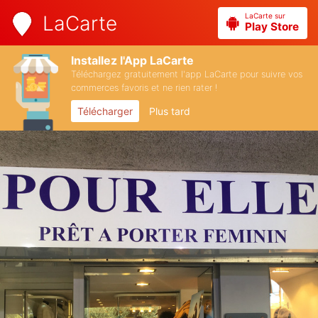
LaCarte sur
LaCarte
Play Store
Installez l'App LaCarte
Téléchargez gratuitement l'app LaCarte pour suivre vos
commerces favoris et ne rien rater !
Télécharger
Plus tard