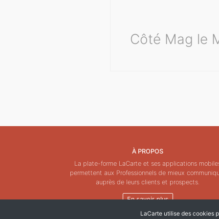
Côté Mag le M
À PROPOS
La plate-forme LaCarte et ses applications mobile
permettent aux Professionnels de mieux communiq
auprès de leurs clients et prospects.
En savoir plus
LaCarte utilise des cookies po