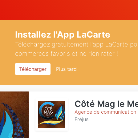
Installez l'App LaCarte
Téléchargez gratuitement l'app LaCarte po
commerces favoris et ne rien rater !
Télécharger
Plus tard
Côté Mag le M
Agence de communication
Fréjus