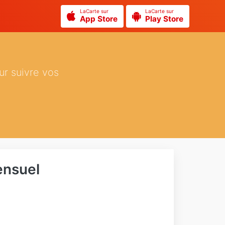
LaCarte sur
LaCarte sur
App Store
Play Store
ur suivre vos
ensuel