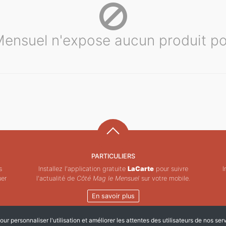
ensuel n'expose aucun produit po
PARTICULIERS
s
Installez l'application gratuite
LaCarte
pour suivre
I
uer
l'actualité de
Côté Mag le Mensuel
sur votre mobile.
En savoir plus
ur personnaliser l'utilisation et améliorer les attentes des utilisateurs de nos ser