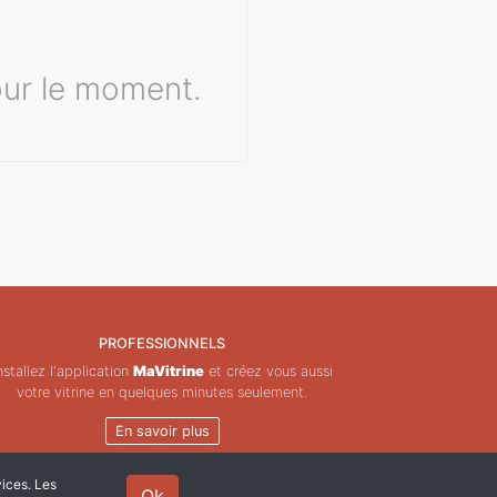
ur le moment.
PROFESSIONNELS
nstallez l'application
MaVitrine
et créez vous aussi
votre vitrine en quelques minutes seulement.
En savoir plus
vices. Les
Ok