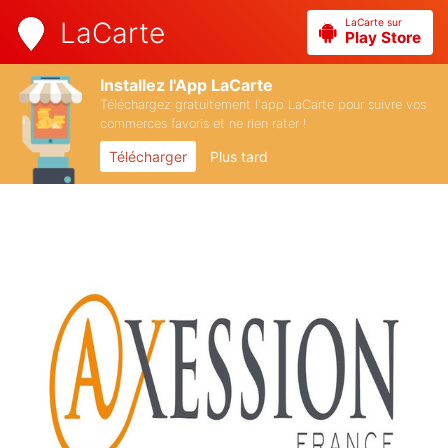
LaCarte sur
LaCarte
Play Store
Installez l'App LaCarte
Téléchargez gratuitement l'app LaCarte pour suivre vos
commerces favoris et ne rien rater !
Télécharger
Plus tard