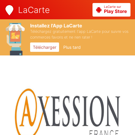
LaCarte sur
LaCarte
Play Store
Installez l'App LaCarte
Téléchargez gratuitement l'app LaCarte pour suivre vos
commerces favoris et ne rien rater !
Télécharger
Plus tard