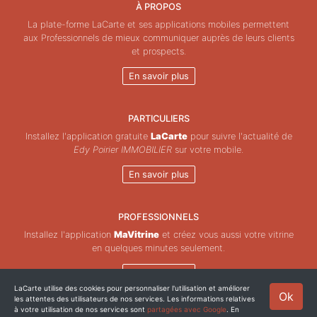
À PROPOS
La plate-forme LaCarte et ses applications mobiles permettent
aux Professionnels de mieux communiquer auprès de leurs clients
et prospects.
En savoir plus
PARTICULIERS
Installez l'application gratuite
LaCarte
pour suivre l'actualité de
Edy Poirier IMMOBILIER
sur votre mobile.
En savoir plus
PROFESSIONNELS
Installez l'application
MaVitrine
et créez vous aussi votre vitrine
en quelques minutes seulement.
En savoir plus
LaCarte utilise des cookies pour personnaliser l'utilisation et améliorer
Ok
les attentes des utilisateurs de nos services. Les informations relatives
Copyright © ZeMAP 2026 - Tous droits réservés.
à votre utilisation de nos services sont
partagées avec Google
. En