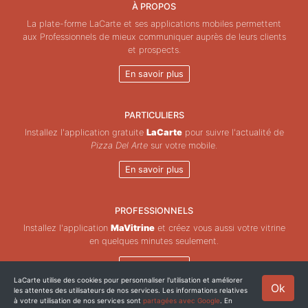
À PROPOS
La plate-forme LaCarte et ses applications mobiles permettent
aux Professionnels de mieux communiquer auprès de leurs clients
et prospects.
En savoir plus
PARTICULIERS
Installez l'application gratuite
LaCarte
pour suivre l'actualité de
Pizza Del Arte
sur votre mobile.
En savoir plus
PROFESSIONNELS
Installez l'application
MaVitrine
et créez vous aussi votre vitrine
en quelques minutes seulement.
En savoir plus
LaCarte utilise des cookies pour personnaliser l'utilisation et améliorer
Ok
les attentes des utilisateurs de nos services. Les informations relatives
Copyright © ZeMAP 2026 - Tous droits réservés.
à votre utilisation de nos services sont
partagées avec Google
. En