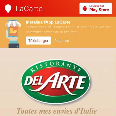
LaCarte sur
LaCarte
Play Store
Installez l'App LaCarte
Téléchargez gratuitement l'app LaCarte pour suivre vos
commerces favoris et ne rien rater !
Télécharger
Plus tard