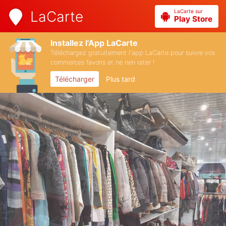
LaCarte sur
LaCarte
Play Store
Installez l'App LaCarte
Téléchargez gratuitement l'app LaCarte pour suivre vos
commerces favoris et ne rien rater !
Télécharger
Plus tard