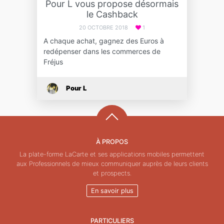
Pour L vous propose désormais
le Cashback
20 OCTOBRE 2018
1
A chaque achat, gagnez des Euros à
redépenser dans les commerces de
Fréjus
Pour L
À PROPOS
La plate-forme LaCarte et ses applications mobiles permettent
aux Professionnels de mieux communiquer auprès de leurs clients
et prospects.
En savoir plus
PARTICULIERS