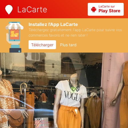
LaCarte sur
LaCarte
Play Store
Installez l'App LaCarte
Téléchargez gratuitement l'app LaCarte pour suivre vos
commerces favoris et ne rien rater !
Télécharger
Plus tard