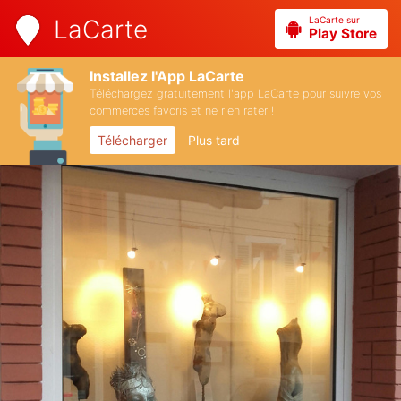
LaCarte sur
LaCarte
Play Store
Installez l'App LaCarte
Téléchargez gratuitement l'app LaCarte pour suivre vos
commerces favoris et ne rien rater !
Télécharger
Plus tard