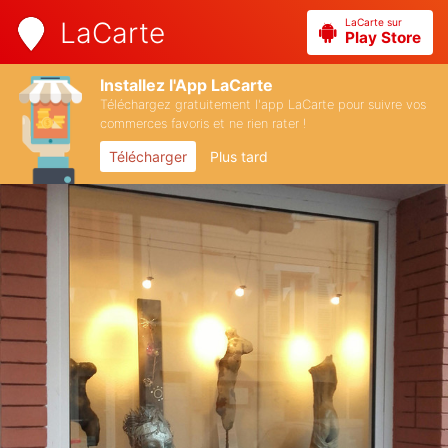
LaCarte sur
LaCarte
Play Store
Installez l'App LaCarte
Téléchargez gratuitement l'app LaCarte pour suivre vos
commerces favoris et ne rien rater !
Télécharger
Plus tard