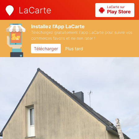
LaCarte sur
LaCarte
Play Store
Installez l'App LaCarte
Téléchargez gratuitement l'app LaCarte pour suivre vos
commerces favoris et ne rien rater !
Télécharger
Plus tard