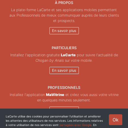
À PROPOS
La plate-forme LaCarte et ses applications mobiles permettent
aux Professionnels de mieux communiquer auprès de leurs clients
et prospects.
En savoir plus
PARTICULIERS
Installez l'application gratuite
LaCarte
pour suivre l'actualité de
Chogan by Anaïs
sur votre mobile.
En savoir plus
PROFESSIONNELS
Installez l'application
MaVitrine
et créez vous aussi votre vitrine
en quelques minutes seulement.
En savoir plus
LaCarte utilise des cookies pour personnaliser l'utilisation et améliorer
Ok
les attentes des utilisateurs de nos services. Les informations relatives
Copyright © ZeMAP 2026 - Tous droits réservés.
à votre utilisation de nos services sont
partagées avec Google
. En