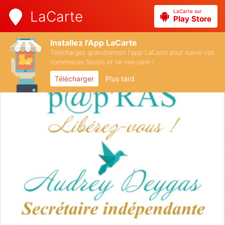
LaCarte sur
LaCarte
Play Store
Installez l'App LaCarte
Téléchargez gratuitement l'app LaCarte pour suivre vos
commerces favoris et ne rien rater !
Télécharger
Plus tard