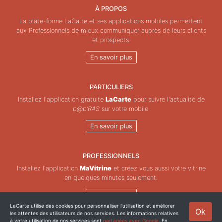
À PROPOS
La plate-forme LaCarte et ses applications mobiles permettent
aux Professionnels de mieux communiquer auprès de leurs clients
et prospects.
En savoir plus
PARTICULIERS
Installez l'application gratuite
LaCarte
pour suivre l'actualité de
p@p’RAS
sur votre mobile.
En savoir plus
PROFESSIONNELS
Installez l'application
MaVitrine
et créez vous aussi votre vitrine
en quelques minutes seulement.
En savoir plus
LaCarte utilise des cookies pour personnaliser l'utilisation et améliorer
Ok
les attentes des utilisateurs de nos services. Les informations relatives
Copyright © ZeMAP 2026 - Tous droits réservés.
à votre utilisation de nos services sont
partagées avec Google
. En