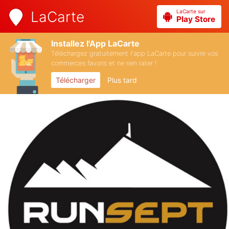
LaCarte sur
LaCarte
Play Store
Installez l'App LaCarte
Téléchargez gratuitement l'app LaCarte pour suivre vos
commerces favoris et ne rien rater !
Télécharger
Plus tard