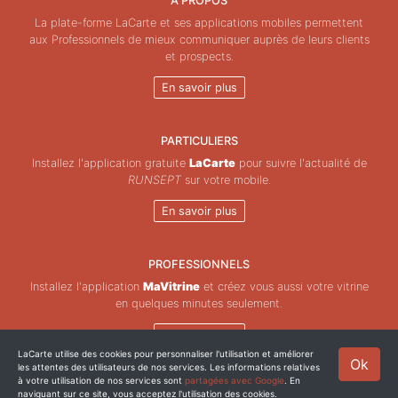
À PROPOS
La plate-forme LaCarte et ses applications mobiles permettent
aux Professionnels de mieux communiquer auprès de leurs clients
et prospects.
En savoir plus
PARTICULIERS
Installez l'application gratuite
LaCarte
pour suivre l'actualité de
RUNSEPT
sur votre mobile.
En savoir plus
PROFESSIONNELS
Installez l'application
MaVitrine
et créez vous aussi votre vitrine
en quelques minutes seulement.
En savoir plus
LaCarte utilise des cookies pour personnaliser l'utilisation et améliorer
Ok
les attentes des utilisateurs de nos services. Les informations relatives
Copyright © ZeMAP 2026 - Tous droits réservés.
à votre utilisation de nos services sont
partagées avec Google
. En
naviguant sur ce site, vous acceptez l'utilisation des cookies.