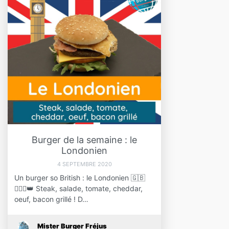
Burger de la semaine : le
Londonien
4 SEPTEMBRE 2020
Un burger so British : le Londonien 🇬🇧
💂🏻‍♀️👑 Steak, salade, tomate, cheddar,
oeuf, bacon grillé ! D…
Mister Burger Fréjus