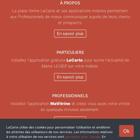
À PROPOS
La plate-forme LaCarte et ses applications mobiles permettent
aux Professionnels de mieux communiquer auprès de leurs clients
et prospects.
En savoir plus
PARTICULIERS
Installez l'application gratuite
LaCarte
pour suivre l'actualité de
Mairie LEVIER
sur votre mobile.
En savoir plus
PROFESSIONNELS
Installez l'application
MaVitrine
et créez vous aussi votre vitrine
en quelques minutes seulement.
En savoir plus
LaCarte utilise des cookies pour personnaliser l'utilisation et améliorer
Ok
les attentes des utilisateurs de nos services. Les informations relatives
Copyright © ZeMAP 2026 - Tous droits réservés.
à votre utilisation de nos services sont
partagées avec Google
. En