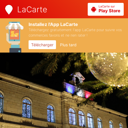
LaCarte sur
LaCarte
Play Store
Installez l'App LaCarte
Téléchargez gratuitement l'app LaCarte pour suivre vos
commerces favoris et ne rien rater !
Télécharger
Plus tard