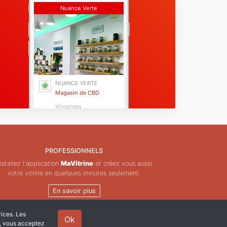
Nuance Verte
NUANCE VERTE
Magasin de CBD
Vincennes
PROFESSIONNELS
nstallez l'application
MaVitrine
et créez vous aussi
votre vitrine en quelques minutes seulement.
En savoir plus
vices. Les
Ok
e, vous acceptez