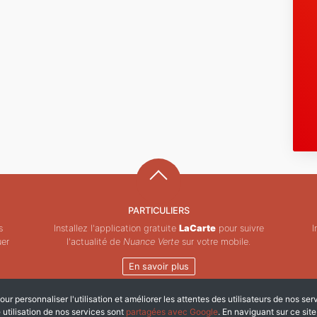
PARTICULIERS
s
Installez l'application gratuite
LaCarte
pour suivre
I
uer
l'actualité de
Nuance Verte
sur votre mobile.
En savoir plus
ur personnaliser l'utilisation et améliorer les attentes des utilisateurs de nos ser
Copyright © ZeMAP 2026 - Tous droits réservés.
e utilisation de nos services sont
partagées avec Google
. En naviguant sur ce sit