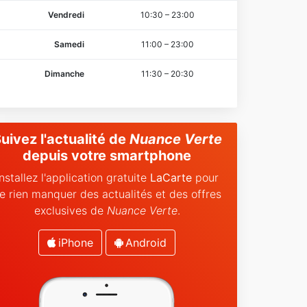
Vendredi
10:30
–
23:00
Samedi
11:00
–
23:00
Dimanche
11:30
–
20:30
uivez l'actualité de
Nuance Verte
depuis votre smartphone
Installez l'application gratuite
LaCarte
pour
e rien manquer des actualités et des offres
exclusives de
Nuance Verte
.
iPhone
Android