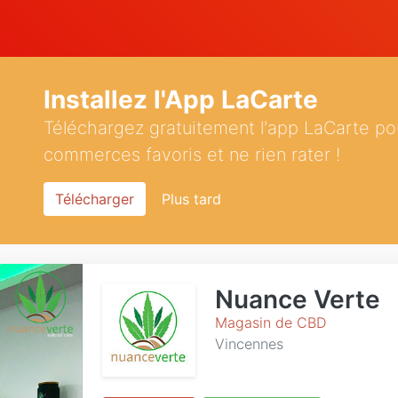
Installez l'App LaCarte
Téléchargez gratuitement l'app LaCarte po
commerces favoris et ne rien rater !
Télécharger
Plus tard
Nuance Verte
Magasin de CBD
Vincennes