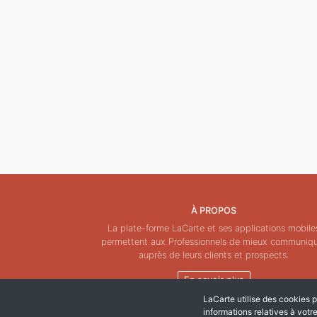
À PROPOS
La plate-forme LaCarte et ses applications mobile
permettent aux Professionnels de mieux communiq
auprès de leurs clients et prospects.
En savoir plus
LaCarte utilise des cookies po
informations relatives à votr