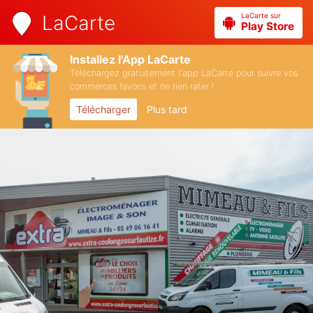
LaCarte sur
LaCarte
Play Store
Installez l'App LaCarte
Téléchargez gratuitement l'app LaCarte pour suivre vos
commerces favoris et ne rien rater !
Télécharger
Plus tard