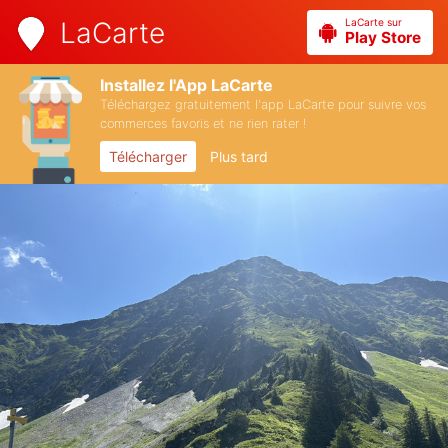
LaCarte sur
LaCarte
Play Store
Installez l'App LaCarte
Téléchargez gratuitement l'app LaCarte pour suivre vos
commerces favoris et ne rien rater !
Télécharger
Plus tard