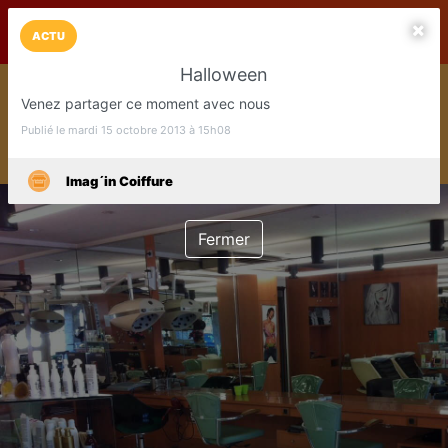
LaCarte sur
LaCarte
Play Store
ACTU
Halloween
Installez l'App LaCarte
Venez partager ce moment avec nous
Téléchargez gratuitement l'app LaCarte pour suivre vos
commerces favoris et ne rien rater !
Publié le mardi 15 octobre 2013 à 15h08
Télécharger
Plus tard
Imag´in Coiffure
Fermer