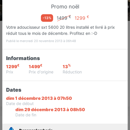
Promo noël
€
€
1499
1299
-13%
Depanaplomberie
Votre adoucisseur sxt 5600 20 litres installé et livré à prix
réduit tous le mois de décembre. Profitez en :-D
Installateur adoucisseur d'eau
Janville
Publié le mercredi 20 novembre 2013 à 06h48
Favori
Contacter
Informations
€
€
%
1299
1499
13
Prix
Prix d'origine
Réduction
Dates
Save
dim 1 décembre 2013 à 07h50
Date de début
dim 29 décembre 2013 à 08h50
Date de fin
Actualité
Catalogue
Infos