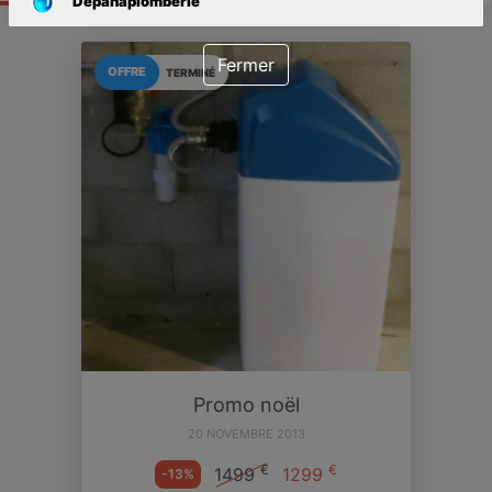
Depanaplomberie
Fermer
OFFRE
TERMINÉ
Promo noël
20 NOVEMBRE 2013
€
€
1499
1299
-13%