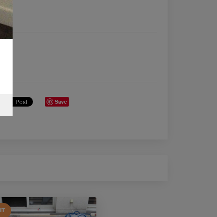
Save
IT