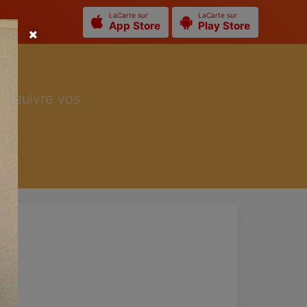
LaCarte sur
LaCarte sur
App Store
Play Store
ur suivre vos
t