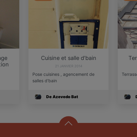
age
Cuisine et salle d'bain
Ter
tion
21 JANVIER 2014
Pose cuisines , agencement de
Terrass
salles d'bain
De Azevedo Bat