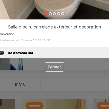
Favori
Contacter
Salle d'bain, carrelage extérieur et décoration
énovation
blié le mercredi 15 janvier 2014 à 22h53
De Azevedo Bat
Fermer
Infos
PRODUIT
PRODU