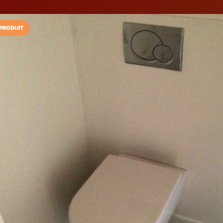
PRODUIT
Installez l'App LaCarte
Téléchargez gratuitement l'app LaCarte po
commerces favoris et ne rien rater !
Télécharger
Plus tard
De Azevedo Ba
Peintre
Le Plessis Trévise