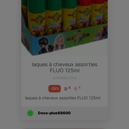
laques à cheveux assorties
FLUO 125ml
3 FÉVRIER 2014
€
€
8
6
-25%
laques à cheveux assorties FLUO 125ml
Deco-plus68600