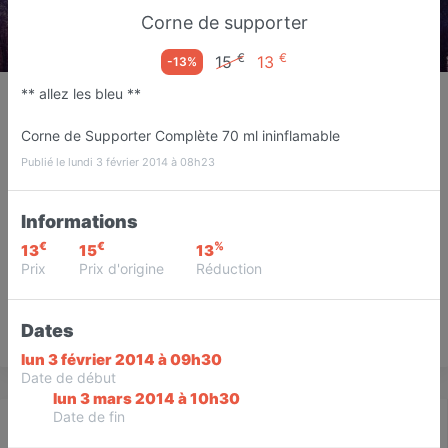
Corne de supporter
€
€
15
13
-13%
Deco-plus68600
** allez les bleu **
Commerçants
Corne de Supporter Complète 70 ml ininflamable
Volgelsheim
Publié le lundi 3 février 2014 à 08h23
Favori
Contacter
Informations
€
€
%
13
15
13
Prix
Prix d'origine
Réduction
Dates
Save
lun 3 février 2014 à 09h30
Date de début
lun 3 mars 2014 à 10h30
Date de fin
Actualité
Catalogue
Infos