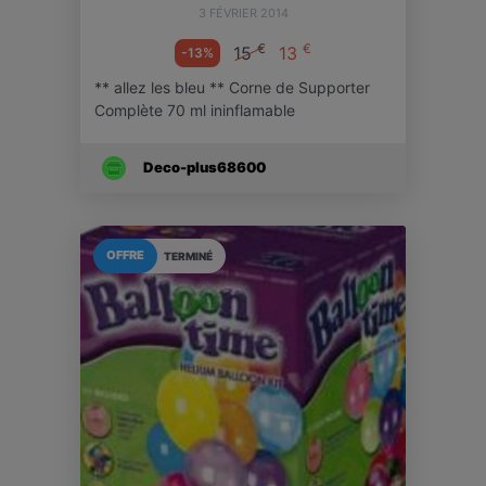
3 FÉVRIER 2014
€
€
15
13
-13%
** allez les bleu ** Corne de Supporter
Complète 70 ml ininflamable
Deco-plus68600
OFFRE
TERMINÉ