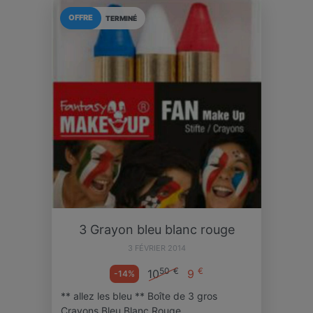
OFFRE
TERMINÉ
3 Grayon bleu blanc rouge
3 FÉVRIER 2014
50
€
€
10
9
-14%
** allez les bleu ** Boîte de 3 gros
Crayons Bleu Blanc Rouge