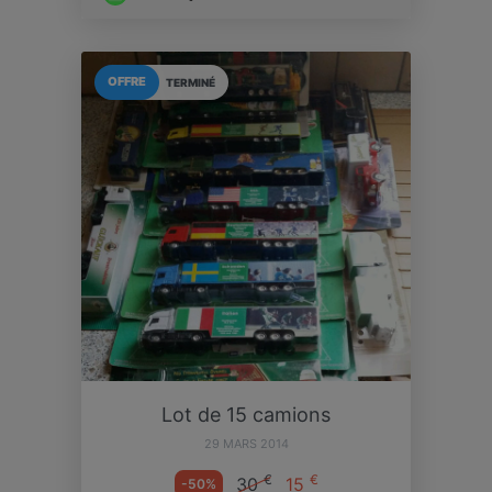
OFFRE
TERMINÉ
Lot de 15 camions
29 MARS 2014
€
€
30
15
-50%