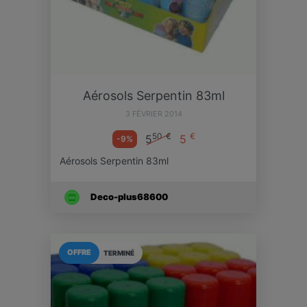
Aérosols Serpentin 83ml
3 FÉVRIER 2014
50
€
€
5
5
-9%
Aérosols Serpentin 83ml
Deco-plus68600
OFFRE
TERMINÉ