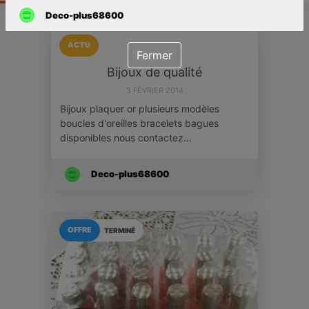
Deco-plus68600
ACTU
Fermer
Bijoux de qualité
3 FÉVRIER 2014
Bijoux plaquer or plusieurs modèles
boucles d'oreilles bracelets bagues
disponibles nous contactez…
Deco-plus68600
OFFRE
TERMINÉ