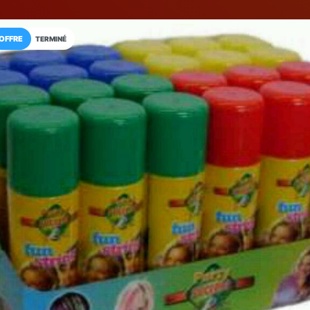
OFFRE
TERMINÉ
Installez l'App LaCarte
Téléchargez gratuitement l'app LaCarte po
commerces favoris et ne rien rater !
Télécharger
Plus tard
Deco-plus686
Commerçants
Volgelsheim