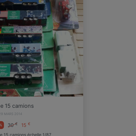
de 15 camions
29 MARS 2014
€
€
30
15
%
de 15 camions échelle 1/87