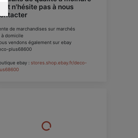
oût n'hésite pas à nous
ontacter
ente de marchandises sur marchés
 à domicile
ous vendons également sur ebay
eco-plus68600
outique ebay :
stores.shop.ebay.fr/deco-
lus68600