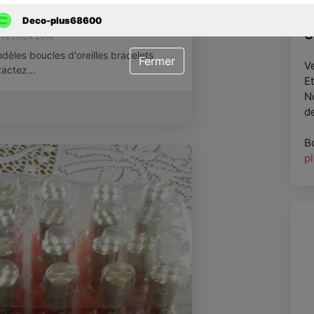
c
ux de qualité
Deco-plus68600
c
 FÉVRIER 2014
dèles boucles d'oreilles bracelets
Fermer
V
ntactez…
Et
N
d
B
p