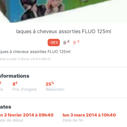
Favori
Contacter
laques à cheveux assorties FLUO 125ml
€
€
8
6
-25%
aques à cheveux assorties FLUO 125ml
blié le lundi 3 février 2014 à 08h31
nformations
€
€
%
8
25
ix
Prix d'origine
Réduction
Infos
ates
un 3 février 2014 à 09h40
lun 3 mars 2014 à 10h40
ate de début
Date de fin
P