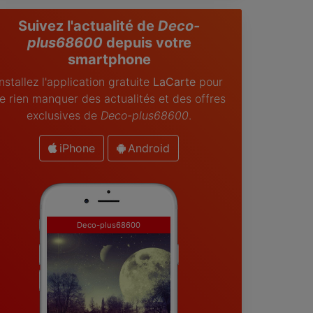
Suivez l'actualité de
Deco-
plus68600
depuis votre
smartphone
Installez l'application gratuite
LaCarte
pour
e rien manquer des actualités et des offres
exclusives de
Deco-plus68600
.
iPhone
Android
Deco-plus68600