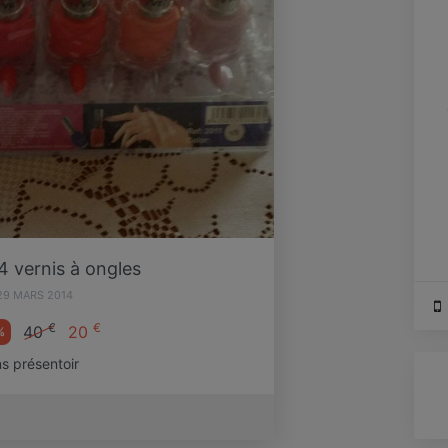
4 vernis à ongles
29 MARS 2014
€
€
40
20
%
s présentoir