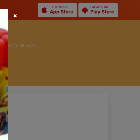
LaCarte sur
LaCarte sur
App Store
Play Store
ur suivre vos
00