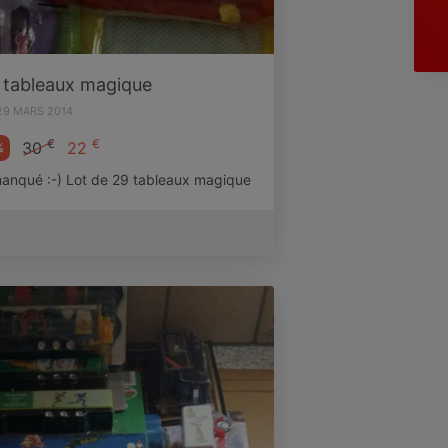
 tableaux magique
29 MARS 2014
€
€
30
22
%
manqué :-) Lot de 29 tableaux magique