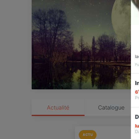
l
Pu
I
6
Pr
Actualité
Catalogue
D
l
D
ACTU