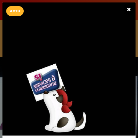
LaCarte sur
LaCarte
Play Store
ACTU
Installez l'App LaCarte
Téléchargez gratuitement l'app LaCarte pour suivre vos
commerces favoris et ne rien rater !
Télécharger
Plus tard