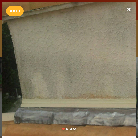
LaCarte sur
LaCarte
Play Store
ACTU
Installez l'App LaCarte
Téléchargez gratuitement l'app LaCarte pour suivre vos
commerces favoris et ne rien rater !
Télécharger
Plus tard