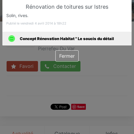
Rénovation de toitures sur Istres
Solin, rives.
Publié le vendredi 4 avril 2014 à 18h22
Concept Rénovation Habitat
" Le soucis du détail
Concept Rénovation Habitat " Le soucis du détail
Rénovation de l'habitat tout corps d'état
Pierrefeu Du Var
Fermer
Favori
Contacter
Save
Actualité
Catalogue
Infos