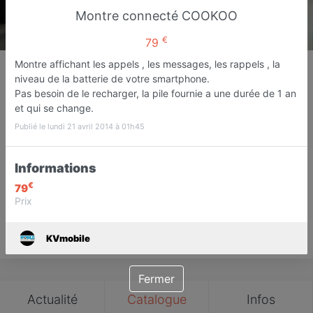
Montre connecté COOKOO
€
79
KVmobile
Montre affichant les appels , les messages, les rappels , la
niveau de la batterie de votre smartphone.
Vente de téléphone mobile
Pas besoin de le recharger, la pile fournie a une durée de 1 an
Amberieu-en-bugey
et qui se change.
Publié le lundi 21 avril 2014 à 01h45
Favori
Contacter
Informations
Ouvre dès 09:30
€
79
Prix
Save
KVmobile
Fermer
Actualité
Catalogue
Infos