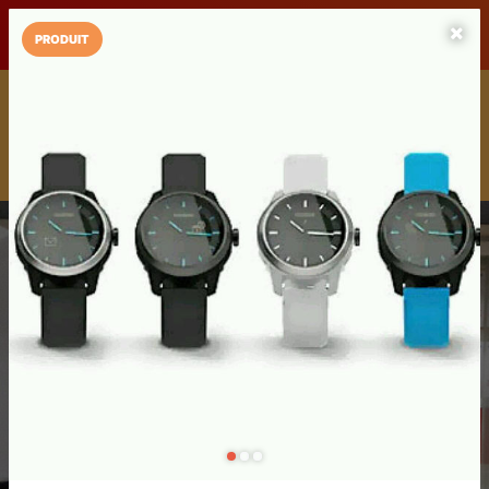
LaCarte sur
LaCarte
Play Store
PRODUIT
Installez l'App LaCarte
Téléchargez gratuitement l'app LaCarte pour suivre vos
commerces favoris et ne rien rater !
Télécharger
Plus tard