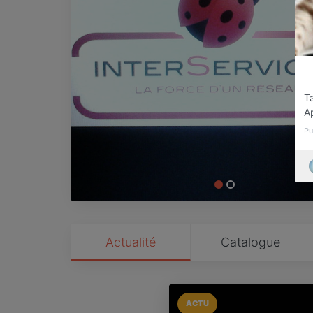
Ta
A
Pu
Actualité
Catalogue
ACTU