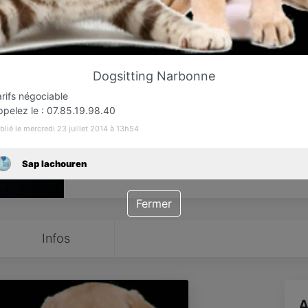
Favori
Contacter
Dogsitting Narbonne
Sur rendez-vous jusqu'à minuit
rifs négociable
ppelez le : 07.85.19.98.40
blié le mercredi 23 juillet 2014 à 13h54
Sap Iachouren
Fermer
Infos
A