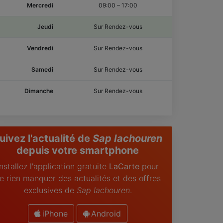
Mercredi
09:00
–
17:00
Jeudi
Sur Rendez-vous
Vendredi
Sur Rendez-vous
Samedi
Sur Rendez-vous
Dimanche
Sur Rendez-vous
uivez l'actualité de
Sap Iachouren
depuis votre smartphone
Installez l'application gratuite
LaCarte
pour
e rien manquer des actualités et des offres
exclusives de
Sap Iachouren
.
iPhone
Android