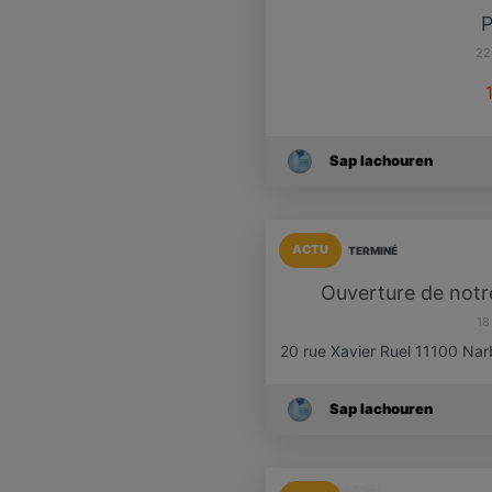
P
22
Sap Iachouren
ACTU
TERMINÉ
Ouverture de not
18
20 rue Xavier Ruel 11100 Na
Sap Iachouren