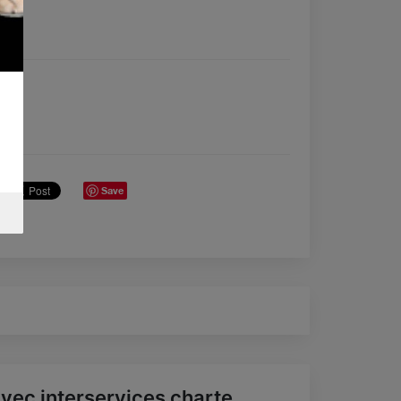
Save
vec interservices charte