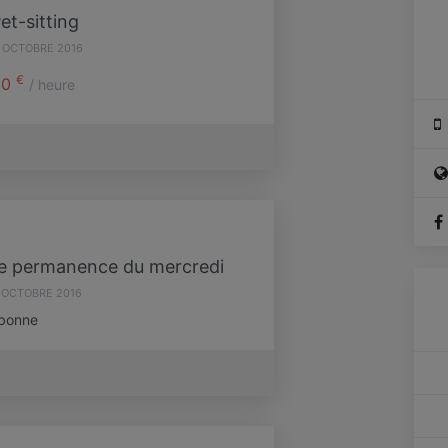
et-sitting
 OCTOBRE 2016
€
10
/ heure
re permanence du mercredi
 OCTOBRE 2016
rbonne