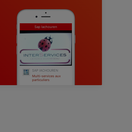
Sap Iachouren
SAP IACHOUREN
Multi-services aux
particuliers
Narbonne