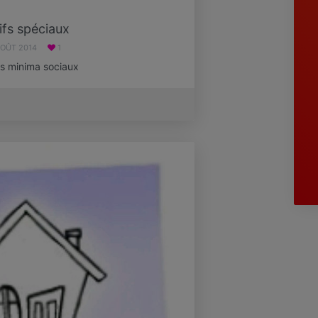
ifs spéciaux
AOÛT 2014
1
es minima sociaux