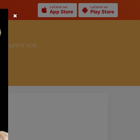
LaCarte sur
LaCarte sur
App Store
Play Store
ur suivre vos
ers