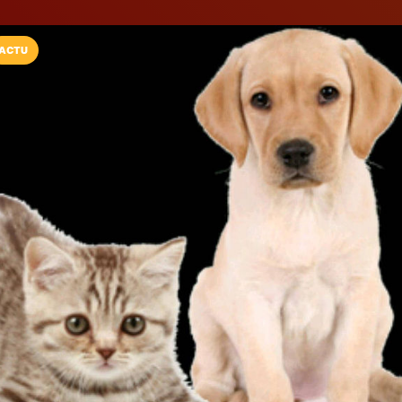
ACTU
Installez l'App LaCarte
Téléchargez gratuitement l'app LaCarte po
commerces favoris et ne rien rater !
Télécharger
Plus tard
Sap Iachouren
Multi-services aux particuli
Narbonne