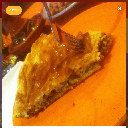
LaCarte sur
LaCarte
Play Store
ACTU
Installez l'App LaCarte
Téléchargez gratuitement l'app LaCarte pour suivre vos
commerces favoris et ne rien rater !
Télécharger
Plus tard