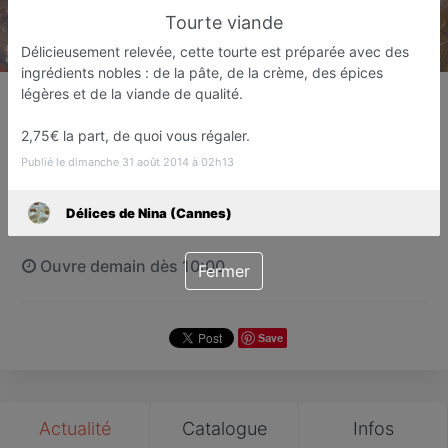
Tourte viande
Délicieusement relevée, cette tourte est préparée avec des
ingrédients nobles : de la pâte, de la crème, des épices
Délices de Nina (Cannes)
légères et de la viande de qualité.
Alimentation orientale
2,75€ la part, de quoi vous régaler.
CANNES
Publié le dimanche 31 août 2014 à 02h13
Favori
Contacter
Délices de Nina (Cannes)
Ouvre demain dès 10:00
Fermer
Save
Actualité
Catalogue
Infos