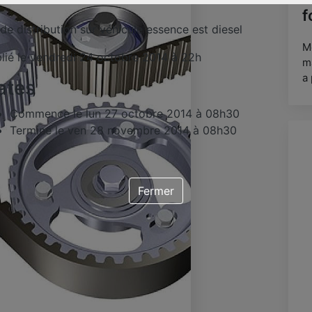
f
 de distribution sur véhicule essence est diesel
M
lié le vendredi 24 octobre 2014 à 22h
m
a 
ates
Commence le
lun 27 octobre 2014 à 08h30
Termine le
ven 28 novembre 2014 à 08h30
Fermer