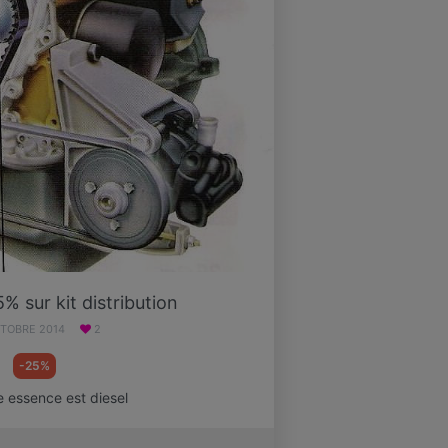
% sur kit distribution
CTOBRE 2014
2
-25%
le essence est diesel