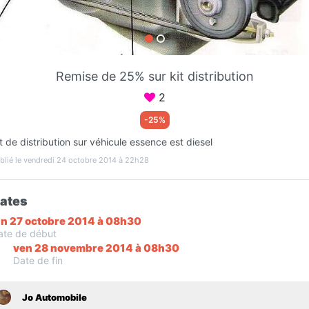
Favori
Contacter
Remise de 25% sur kit distribution
Ouvre dès 08:30
2
-25%
t de distribution sur véhicule essence est diesel
blié le vendredi 24 octobre 2014 à 22h28
ates
un 27 octobre 2014 à 08h30
ate de début
Infos
ven 28 novembre 2014 à 08h30
Date de fin
Jo Automobile
R