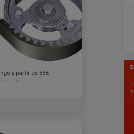
S
ange à partir de 55€
6 MAI 2013
n