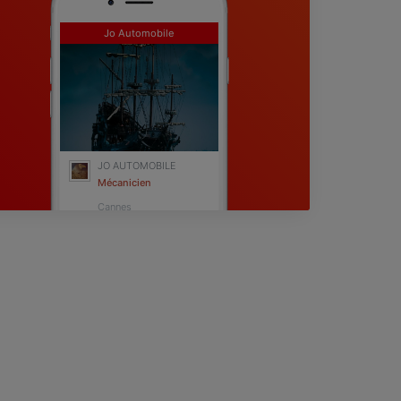
Jo Automobile
JO AUTOMOBILE
Mécanicien
Cannes