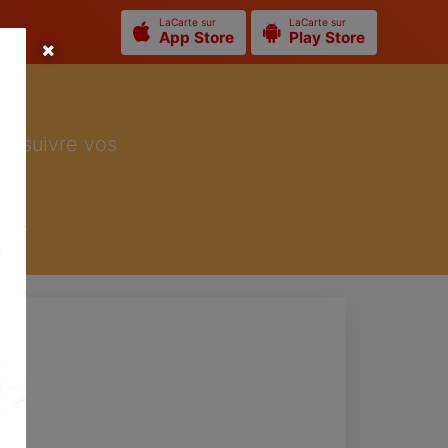
LaCarte sur
LaCarte sur
App Store
Play Store
ur suivre vos