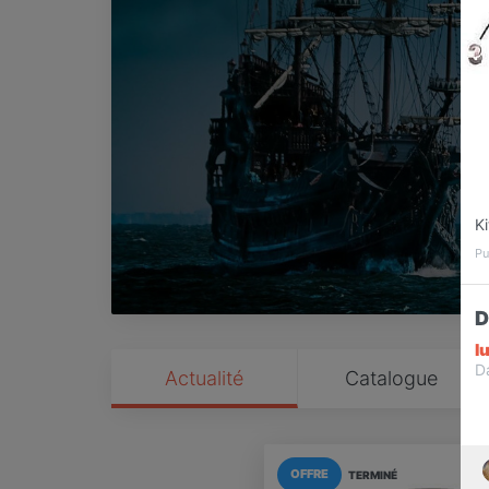
Ki
Pu
D
l
D
Actualité
Catalogue
OFFRE
TERMINÉ