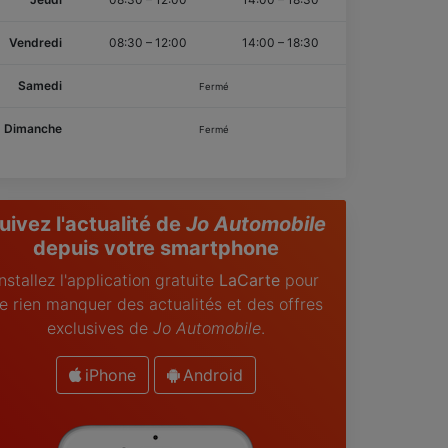
Vendredi
08:30
–
12:00
14:00
–
18:30
Samedi
Fermé
Dimanche
Fermé
uivez l'actualité de
Jo Automobile
depuis votre smartphone
Installez l'application gratuite
LaCarte
pour
e rien manquer des actualités et des offres
exclusives de
Jo Automobile
.
iPhone
Android