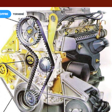
OFFRE
TERMINÉ
Installez l'App LaCarte
Téléchargez gratuitement l'app LaCarte po
commerces favoris et ne rien rater !
Télécharger
Plus tard
Jo Automobile
Mécanicien
Cannes