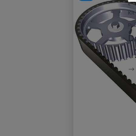
€
Kit
Pub
D
-->