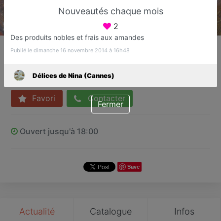
Nouveautés chaque mois
2
Des produits nobles et frais aux amandes
Délices de Nina (Cannes)
Publié le dimanche 16 novembre 2014 à 16h48
Alimentation orientale
CANNES
Délices de Nina (Cannes)
Favori
Contacter
Fermer
Ouvert jusqu'à 18:00
Save
Actualité
Catalogue
Infos