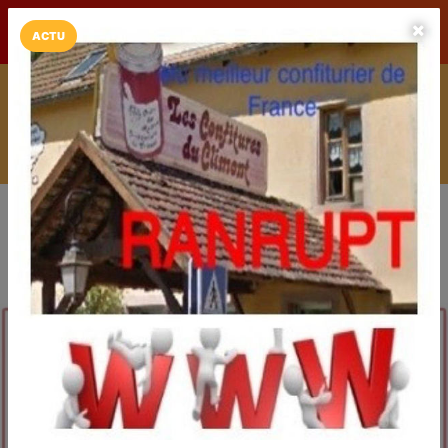
LaCarte sur
LaCarte
Play Store
ACTU
Installez l'App LaCarte
Téléchargez gratuitement l'app LaCarte pour suivre vos
commerces favoris et ne rien rater !
Télécharger
Plus tard