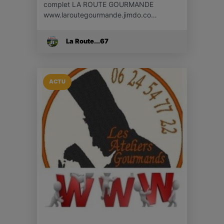
complet LA ROUTE GOURMANDE
www.laroutegourmande.jimdo.co…
La Route...67
ACTU