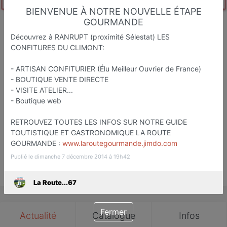
BIENVENUE À NOTRE NOUVELLE ÉTAPE
GOURMANDE
Découvrez à RANRUPT (proximité Sélestat) LES
La Route...67
CONFITURES DU CLIMONT:
Etapes Touristiqu et Gastronomiq
- ARTISAN CONFITURIER (Élu Meilleur Ouvrier de France)
Strasbourg
- BOUTIQUE VENTE DIRECTE
- VISITE ATELIER...
Favori
Contacter
- Boutique web
RETROUVEZ TOUTES LES INFOS SUR NOTRE GUIDE
TOUTISTIQUE ET GASTRONOMIQUE LA ROUTE
GOURMANDE :
www.laroutegourmande.jimdo.com
Publié le dimanche 7 décembre 2014 à 19h42
Save
La Route...67
Fermer
Actualité
Catalogue
Infos