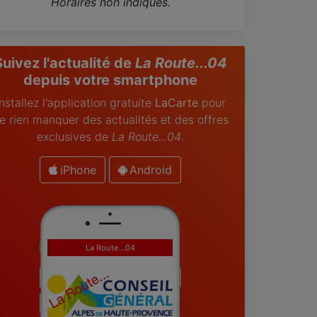
Horaires non indiqués.
Suivez l'actualité de
La Route...04
depuis votre smartphone
Installez l'application gratuite
LaCarte
pour
e rien manquer des actualités et des offres
exclusives de
La Route...04
.
iPhone
Android
La Route...04