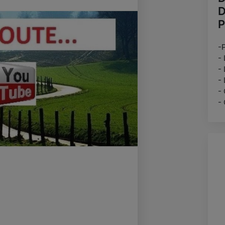
D
-
-
-
-
-
-