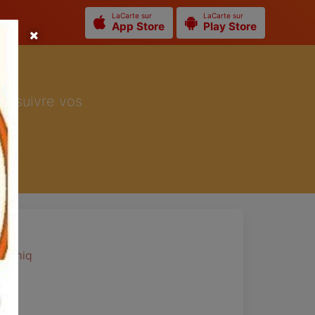
LaCarte sur
LaCarte sur
App Store
Play Store
ur suivre vos
onomiq