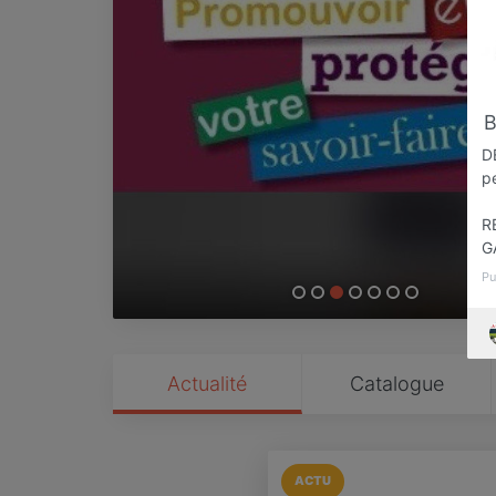
D
pe
R
G
Pu
Actualité
Catalogue
ACTU