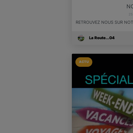
N
25
RETROUVEZ NOUS SUR NOTR
La Route...04
ACTU