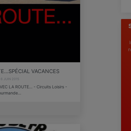
n
E...SPÉCIAL VACANCES
6 JUIN 2015
LA ROUTE... - Circuits Loisirs -
 Gourmande…