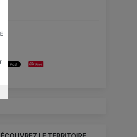
E
T
Save
ÉCOUVREZ LE TERRITOIRE