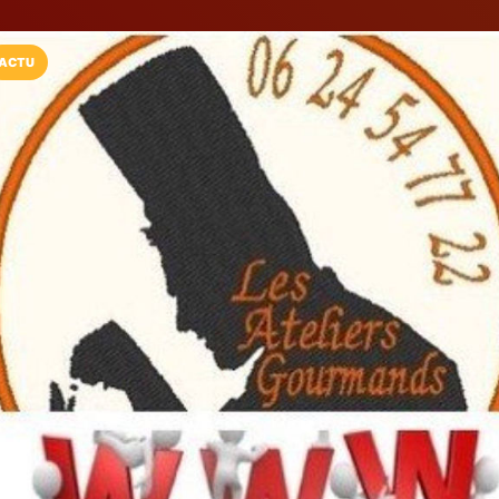
ACTU
Installez l'App LaCarte
Téléchargez gratuitement l'app LaCarte po
commerces favoris et ne rien rater !
Télécharger
Plus tard
La Route...04
Etapes Touristiqu et Gastr
Digne