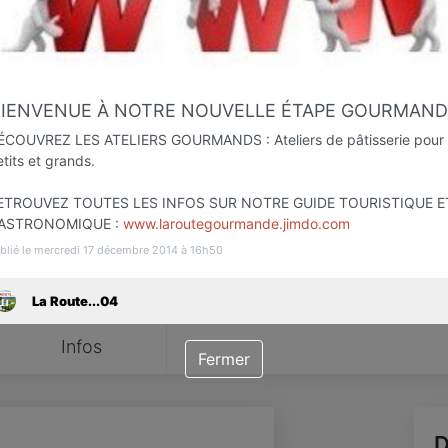
Favori
Contacter
BIENVENUE À NOTRE NOUVELLE ÉTAPE GOURMAND
ÉCOUVREZ LES ATELIERS GOURMANDS : Ateliers de pâtisserie pour
tits et grands.
ETROUVEZ TOUTES LES INFOS SUR NOTRE GUIDE TOURISTIQUE E
ASTRONOMIQUE :
www.laroutegourmande.jimdo.com
blié le mercredi 17 décembre 2014 à 16h50
La Route...04
Infos
Fermer
D