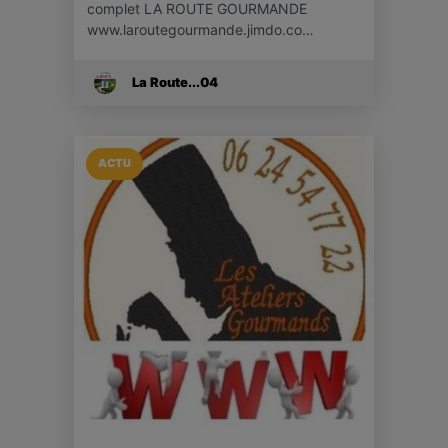
complet LA ROUTE GOURMANDE
www.laroutegourmande.jimdo.co…
La Route...04
ACTU