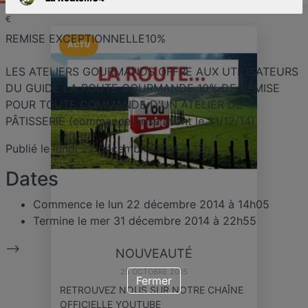
€
REMISE EXCEPTIONNELLE10%
ACTU
LES ATELIERS GOURMANDS OFFRE AUX UTILISATEURS
DU GUIDE LA ROUTE GOURMANDE 10% DE REMISE
POUR TOUTE COMMANDE D'UN ATELIER DE
PÂTISSERIE (commande prise avant le 31/12/14)
Publié le lundi 22 décembre 2014 à 13h
Dates
Commence le
lun 22 décembre 2014 à 14h05
Termine le
mer 31 décembre 2014 à 22h55
-->
NOUVEAUTÉ
25 OCTOBRE 2015
Fermer
RETROUVEZ NOUS SUR NOTRE CHAÎNE
OFFICIELLE YOUTUBE