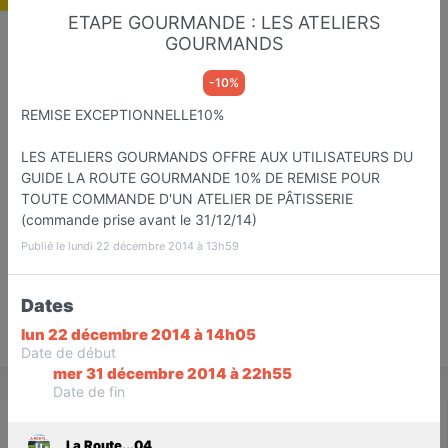
ETAPE GOURMANDE : LES ATELIERS
GOURMANDS
-10%
La Route...04
REMISE EXCEPTIONNELLE10%
Etapes Touristiqu et Gastronomiq
Digne
LES ATELIERS GOURMANDS OFFRE AUX UTILISATEURS DU
GUIDE LA ROUTE GOURMANDE 10% DE REMISE POUR
Favori
Contacter
TOUTE COMMANDE D'UN ATELIER DE PÂTISSERIE
(commande prise avant le 31/12/14)
Publié le lundi 22 décembre 2014 à 13h59
Dates
lun 22 décembre 2014 à 14h05
Save
Date de début
mer 31 décembre 2014 à 22h55
Date de fin
Actualité
Catalogue
Infos
La Route...04