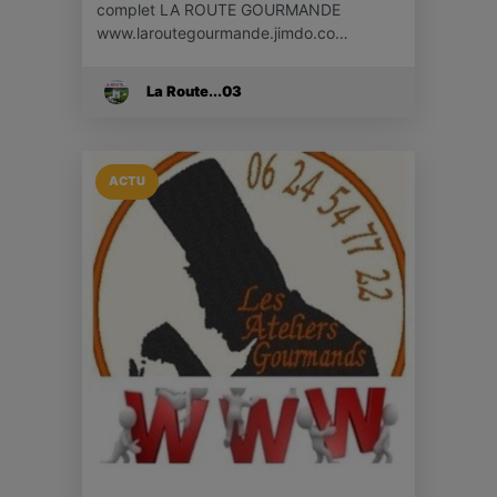
complet LA ROUTE GOURMANDE
www.laroutegourmande.jimdo.co…
La Route...03
ACTU