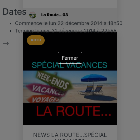
Dates
La Route...03
Commence le
lun 22 décembre 2014 à 18h50
Termine le
mer 31 décembre 2014 à 22h55
ACTU
-->
Fermer
NEWS LA ROUTE...SPÉCIAL