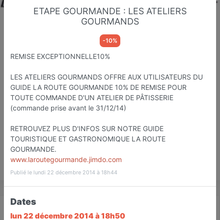
ETAPE GOURMANDE : LES ATELIERS
GOURMANDS
-10%
La Route...03
REMISE EXCEPTIONNELLE10%
Etapes Touristiqu et Gastronomiq
Moulins
LES ATELIERS GOURMANDS OFFRE AUX UTILISATEURS DU
GUIDE LA ROUTE GOURMANDE 10% DE REMISE POUR
Favori
Contacter
TOUTE COMMANDE D'UN ATELIER DE PÂTISSERIE
(commande prise avant le 31/12/14)
RETROUVEZ PLUS D'INFOS SUR NOTRE GUIDE
TOURISTIQUE ET GASTRONOMIQUE LA ROUTE
GOURMANDE.
www.laroutegourmande.jimdo.com
Save
Publié le lundi 22 décembre 2014 à 18h44
Dates
Actualité
Catalogue
Infos
lun 22 décembre 2014 à 18h50