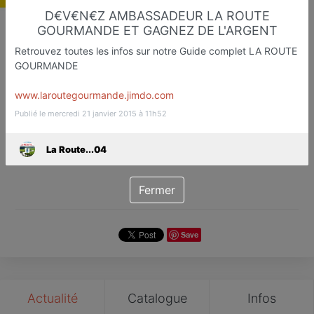
D€V€N€Z AMBASSADEUR LA ROUTE
GOURMANDE ET GAGNEZ DE L'ARGENT
Retrouvez toutes les infos sur notre Guide complet LA ROUTE
La Route...04
GOURMANDE
Etapes Touristiqu et Gastronomiq
www.laroutegourmande.jimdo.com
Digne
Publié le mercredi 21 janvier 2015 à 11h52
Favori
Contacter
La Route...04
Fermer
Save
Actualité
Catalogue
Infos