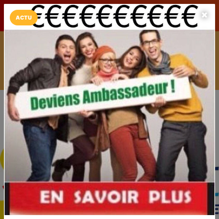
LaCarte sur
LaCarte
Play Store
ACTU
Installez l'App LaCarte
Téléchargez gratuitement l'app LaCarte pour suivre vos
commerces favoris et ne rien rater !
Télécharger
Plus tard