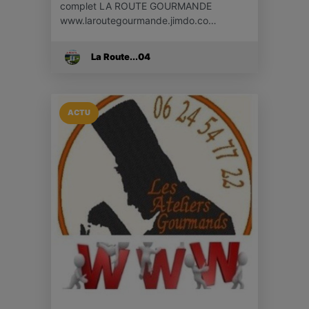
complet LA ROUTE GOURMANDE
www.laroutegourmande.jimdo.co…
La Route...04
ACTU