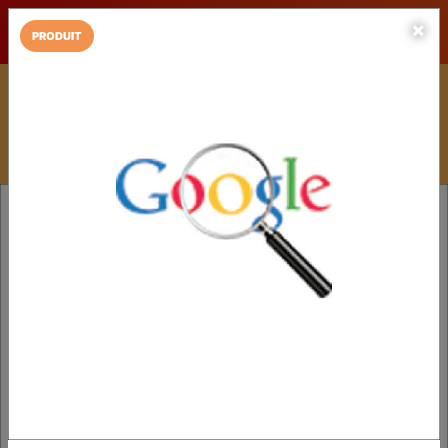
LaCarte sur
LaCarte
Play Store
PRODUIT
Installez l'App LaCarte
Téléchargez gratuitement l'app LaCarte pour suivre vos
commerces favoris et ne rien rater !
Télécharger
Plus tard