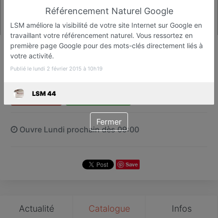
Référencement Naturel Google
LSM améliore la visibilité de votre site Internet sur Google en
travaillant votre référencement naturel. Vous ressortez en
LSM 44
première page Google pour des mots-clés directement liés à
votre activité.
Agence de communication
Reze
Publié le lundi 2 février 2015 à 10h19
LSM 44
Favori
Contacter
Fermer
Ouvre Lundi prochain dès 09:00
Save
Actualité
Catalogue
Infos