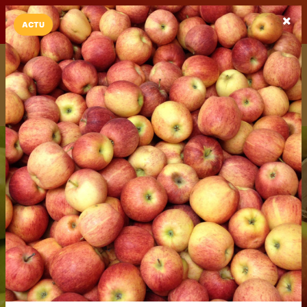
LaCarte sur
LaCarte
Play Store
ACTU
Installez l'App LaCarte
Téléchargez gratuitement l'app LaCarte pour suivre vos
commerces favoris et ne rien rater !
Télécharger
Plus tard