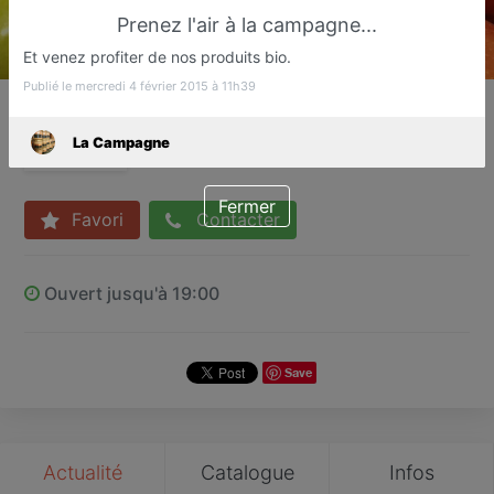
Prenez l'air à la campagne...
Et venez profiter de nos produits bio.
Publié le mercredi 4 février 2015 à 11h39
La Campagne
Vente directe producteurs
La Campagne
Cannes
Fermer
Favori
Contacter
Ouvert jusqu'à 19:00
Save
Actualité
Catalogue
Infos