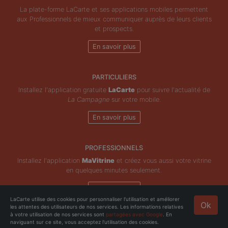
La plate-forme LaCarte et ses applications mobiles permettent
aux Professionnels de mieux communiquer auprès de leurs clients
et prospects.
En savoir plus
PARTICULIERS
Installez l'application gratuite
LaCarte
pour suivre l'actualité de
La Campagne
sur votre mobile.
En savoir plus
PROFESSIONNELS
Installez l'application
MaVitrine
et créez vous aussi votre vitrine
en quelques minutes seulement.
En savoir plus
LaCarte utilise des cookies pour personnaliser l'utilisation et améliorer
Ok
les attentes des utilisateurs de nos services. Les informations relatives
Copyright © ZeMAP 2026 - Tous droits réservés.
à votre utilisation de nos services sont
partagées avec Google
. En
naviguant sur ce site, vous acceptez l'utilisation des cookies.