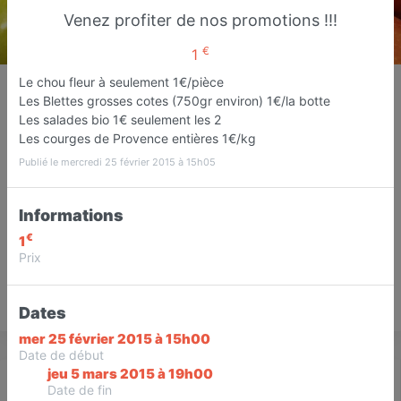
Venez profiter de nos promotions !!!
€
1
La Campagne
Le chou fleur à seulement 1€/pièce
Les Blettes grosses cotes (750gr environ) 1€/la botte
Vente directe producteurs
Les salades bio 1€ seulement les 2
Cannes
Les courges de Provence entières 1€/kg
Publié le mercredi 25 février 2015 à 15h05
Favori
Contacter
Informations
Ouvre demain dès 08:00
€
1
Prix
Save
Dates
mer 25 février 2015 à 15h00
Date de début
jeu 5 mars 2015 à 19h00
Actualité
Catalogue
Infos
Date de fin