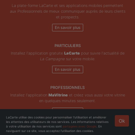
La plate-forme LaCarte et ses applications mobiles permettent
aux Professionnels de mieux communiquer auprès de leurs clients
et prospects.
En savoir plus
PARTICULIERS
Installez l'application gratuite
LaCarte
pour suivre l'actualité de
La Campagne
sur votre mobile.
En savoir plus
PROFESSIONNELS
Installez l'application
MaVitrine
et créez vous aussi votre vitrine
en quelques minutes seulement.
En savoir plus
LaCarte utilise des cookies pour personnaliser l'utilisation et améliorer
Ok
les attentes des utilisateurs de nos services. Les informations relatives
Copyright © ZeMAP 2026 - Tous droits réservés.
à votre utilisation de nos services sont
partagées avec Google
. En
naviguant sur ce site, vous acceptez l'utilisation des cookies.