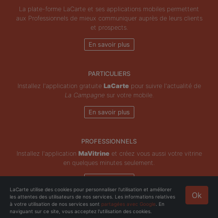
La plate-forme LaCarte et ses applications mobiles permettent
aux Professionnels de mieux communiquer auprès de leurs clients
et prospects.
En savoir plus
PARTICULIERS
Installez l'application gratuite
LaCarte
pour suivre l'actualité de
La Campagne
sur votre mobile.
En savoir plus
PROFESSIONNELS
Installez l'application
MaVitrine
et créez vous aussi votre vitrine
en quelques minutes seulement.
En savoir plus
LaCarte utilise des cookies pour personnaliser l'utilisation et améliorer
Ok
les attentes des utilisateurs de nos services. Les informations relatives
Copyright © ZeMAP 2026 - Tous droits réservés.
à votre utilisation de nos services sont
partagées avec Google
. En
naviguant sur ce site, vous acceptez l'utilisation des cookies.