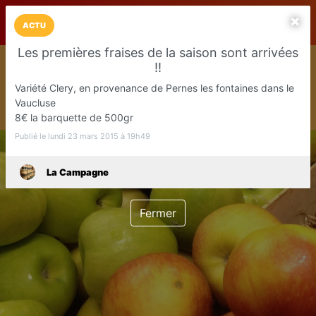
LaCarte sur
LaCarte
Play Store
ACTU
Les premières fraises de la saison sont arrivées
Installez l'App LaCarte
!!
Téléchargez gratuitement l'app LaCarte pour suivre vos
Variété Clery, en provenance de Pernes les fontaines dans le
commerces favoris et ne rien rater !
Vaucluse
Télécharger
Plus tard
8€ la barquette de 500gr
Publié le lundi 23 mars 2015 à 19h49
La Campagne
Fermer