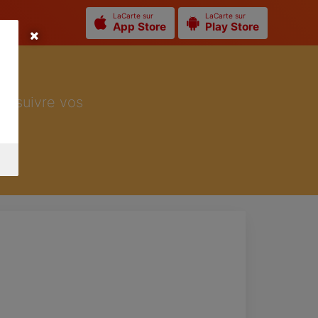
LaCarte sur
LaCarte sur
App Store
Play Store
ur suivre vos