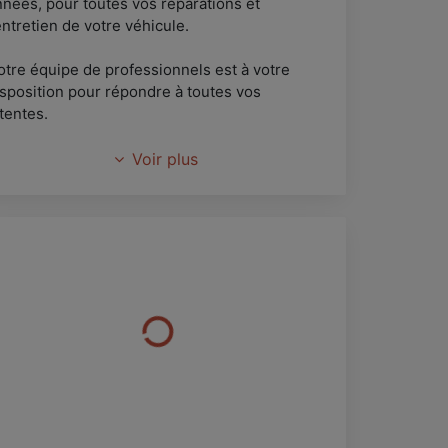
nnées, pour toutes vos réparations et
entretien de votre véhicule.
otre équipe de professionnels est à votre
isposition pour répondre à toutes vos
tentes.
ous vous offrons également un service de
Voir plus
ente et d'achat d'automobiles d'occasion.
uelques-uns de nos services:
Contrôle : antipollution, pré-contrôle
echnique, diagnostic électronique multi-
rques, etc...
 Dépannage : prêt de véhicule, réparation,
emorquage, etc...
Entretien : climatisation, pneumatiques,
églage parallélisme sur véhicule de toutes