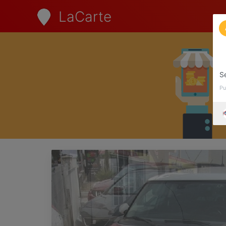
LaCarte
S
Pu