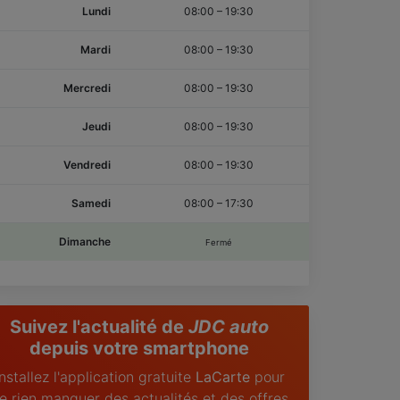
Lundi
08:00
–
19:30
Mardi
08:00
–
19:30
Mercredi
08:00
–
19:30
Jeudi
08:00
–
19:30
Vendredi
08:00
–
19:30
Samedi
08:00
–
17:30
Dimanche
Fermé
Suivez l'actualité de
JDC auto
depuis votre smartphone
Installez l'application gratuite
LaCarte
pour
e rien manquer des actualités et des offres