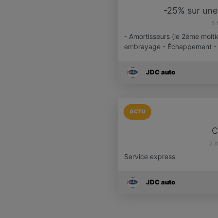
-25% sur une 
5 
- Amortisseurs (le 2ème moitié
embrayage - Échappement -
JDC auto
ACTU
C
2 A
Service express
JDC auto