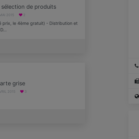
ma
sélection de produits
MAI 2015
2
*
 prix, le 4ème gratuit) - Distribution et
 D…
arte grise
VRIL 2015
3