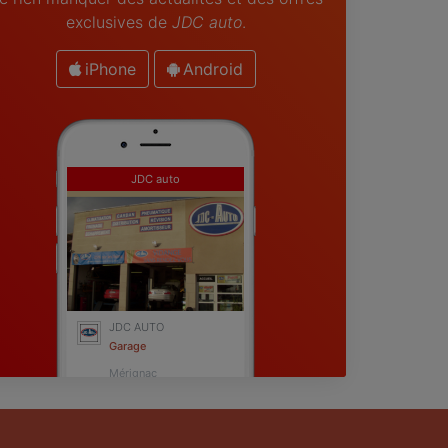
exclusives de
JDC auto
.
iPhone
Android
JDC auto
JDC AUTO
Garage
Mérignac