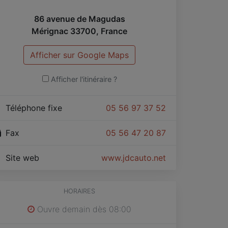
rques, etc...
86 avenue de Magudas
Mérignac
33700
,
France
 Achat/vente de véhicules d'occasion
Afficher sur Google Maps
Afficher l'itinéraire ?
Téléphone fixe
05 56 97 37 52
Fax
05 56 47 20 87
Site web
www.jdcauto.net
HORAIRES
Ouvre demain dès 08:00