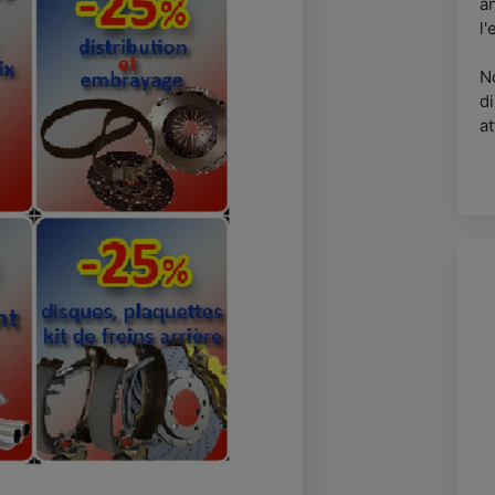
a
l'
N
d
at
N
v
Q
* 
t
ma
*
r
* 
r