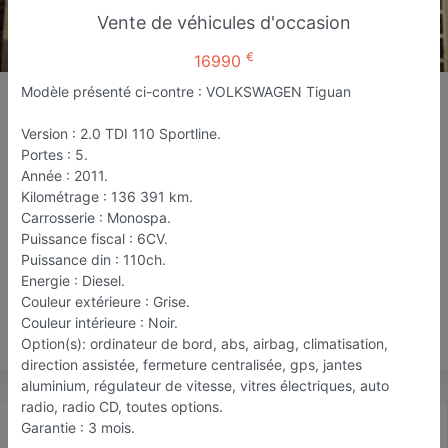
Vente de véhicules d'occasion
€
16990
JDC auto
Modèle présenté ci-contre : VOLKSWAGEN Tiguan
Garage
Version : 2.0 TDI 110 Sportline.
Mérignac
Portes : 5.
Année : 2011.
Kilométrage : 136 391 km.
Favori
Contacter
Carrosserie : Monospa.
Puissance fiscal : 6CV.
Puissance din : 110ch.
Ouvre dès 08:00
Energie : Diesel.
Couleur extérieure : Grise.
Couleur intérieure : Noir.
Save
Option(s): ordinateur de bord, abs, airbag, climatisation,
direction assistée, fermeture centralisée, gps, jantes
aluminium, régulateur de vitesse, vitres électriques, auto
radio, radio CD, toutes options.
Actualité
Catalogue
Infos
Garantie : 3 mois.