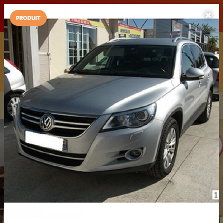
LaCarte sur
LaCarte
Play Store
PRODUIT
Installez l'App LaCarte
Téléchargez gratuitement l'app LaCarte pour suivre vos
commerces favoris et ne rien rater !
Télécharger
Plus tard